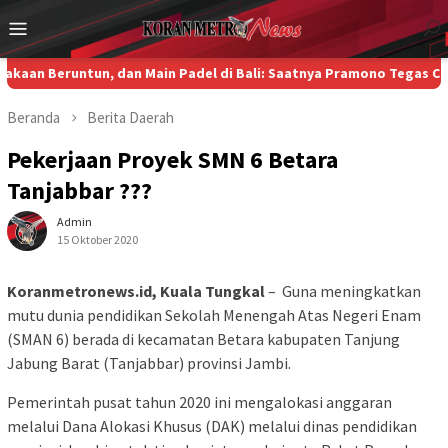
Loncat
Menu
ke
Mobile
konten
runtun, dan Main Padel di Bali: Saatnya Pramono Tegas Copot Dir
Beranda
Berita
Daerah
Pekerjaan Proyek SMN 6 Betara
Tanjabbar ???
Admin
15 Oktober 2020
Koranmetronews.id, Kuala Tungkal
– Guna meningkatkan
mutu dunia pendidikan Sekolah Menengah Atas Negeri Enam
(SMAN 6) berada di kecamatan Betara kabupaten Tanjung
Jabung Barat (Tanjabbar) provinsi Jambi.
Pemerintah pusat tahun 2020 ini mengalokasi anggaran
melalui Dana Alokasi Khusus (DAK) melalui dinas pendidikan