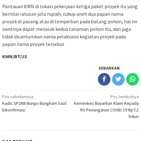
Pantauan KMN di lokasi pekerjaan ketiga paket proyek itu yang
bernilai ratusan juta rupiah, cukup aneh dua papan nama
proyek di pasang atau di tempelkan pada batang pohon, hal ini
nantinya dapat merusak kedua tanaman pohon itu, dan juga
tidak dicantumkan nama pelaksana kegiatan proyek pada
papan nama proyek tersebut
KMN/BT/JS
SEBARKAN
Navigasi
Pos sebelumnya
Pos berikutnya
Kadis SP2KB Bungo Bungkam Saat
Kemenkes Bayarkan Klaim Kepada
pos
Dikonfirmasi
RS Penanganan COVID-19 Rp7,1
Triliun