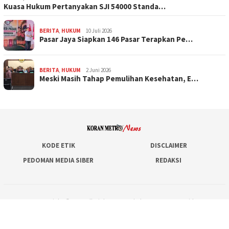
Kuasa Hukum Pertanyakan SJI 54000 Standa…
BERITA
,
HUKUM
10 Juli 2026
Pasar Jaya Siapkan 146 Pasar Terapkan Pe…
BERITA
,
HUKUM
2 Juni 2026
Meski Masih Tahap Pemulihan Kesehatan, E…
KODE ETIK
DISCLAIMER
PEDOMAN MEDIA SIBER
REDAKSI
Copyright © 2020 All Right Reserved - koranmetronews.id
Hubungi Kami via WhatsApp