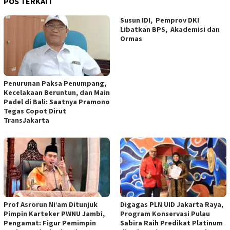
POS TERKAIT
Susun IDI, Pemprov DKI
Libatkan BPS, Akademisi dan
Ormas
Penurunan Paksa Penumpang,
Kecelakaan Beruntun, dan Main
Padel di Bali: Saatnya Pramono
Tegas Copot Dirut
TransJakarta
Prof Asrorun Ni’am Ditunjuk
Digagas PLN UID Jakarta Raya,
Pimpin Karteker PWNU Jambi,
Program Konservasi Pulau
Pengamat: Figur Pemimpin
Sabira Raih Predikat Platinum