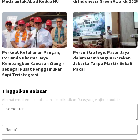
Muda untuk Abad Kedua NU
di Indonesia Green Awards 2026
Perkuat Ketahanan Pangan,
Peran Strategis Pasar Jaya
Perumda Dharma Jaya
dalam Membangun Gerakan
Kembangkan Kawasan Ciangir
Jakarta Tanpa Plastik Sekali
sebagai Pusat Penggemukan
Pakai
Sapi Terintegrasi
Tinggalkan Balasan
Alamat email Anda tidak akan dipublikasikan.
Ruas yang wajib ditandai
*