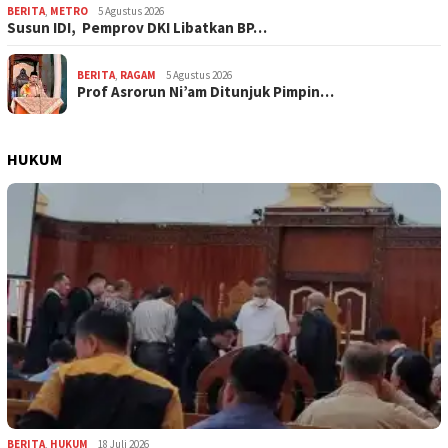
BERITA
,
METRO
5 Agustus 2026
Susun IDI, Pemprov DKI Libatkan BP…
BERITA
,
RAGAM
5 Agustus 2026
Prof Asrorun Ni’am Ditunjuk Pimpin…
HUKUM
BERITA
,
HUKUM
18 Juli 2026