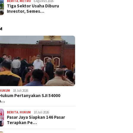
BERITA
,
METRO
6 Agustus 2026
Tiga Sektor Usaha Diburu
Investor, Semes…
M
HUKUM
18 Juli 2026
Hukum Pertanyakan SJI 54000
a…
BERITA
,
HUKUM
10 Juli 2026
Pasar Jaya Siapkan 146 Pasar
Terapkan Pe…