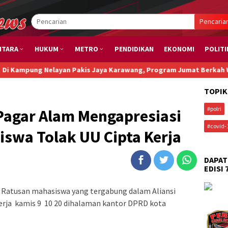
Pencaria
NTARA
HUKUM
METRO
PENDIDIKAN
EKONOMI
POLITI
ng Nelayan Pakis Jaya Karawang, Program Jumat Berkah Wartawan M
TOPIK
#polri
Pagar Alam Mengapresiasi
#covid-
swa Tolak UU Cipta Kerja
DAPAT
EDISI 
 Ratusan mahasiswa yang tergabung dalam Aliansi
kerja kamis 9 10 20 dihalaman kantor DPRD kota