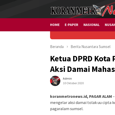
Loncat
ke
konten
HOME
E-PAPER
NASIONAL
NUSA
Di Kampu
Beranda
Berita
Nusantara
Sumsel
Ketua DPRD Kota 
Aksi Damai Mahasi
Admin
10 Oktober 2020
koranmetronews.id, PAGAR ALAM
–
mengelar aksi damai tolak uu cipta 
pagaralam sumsel.