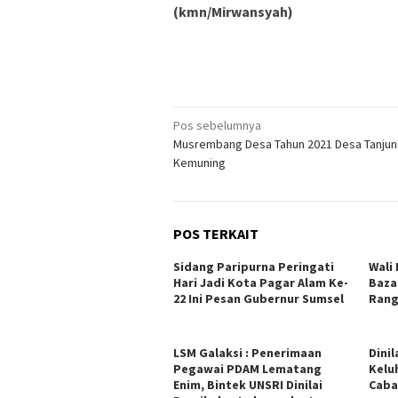
(kmn/Mirwansyah)
Navigasi
Pos sebelumnya
Musrembang Desa Tahun 2021 Desa Tanju
pos
Kemuning
POS TERKAIT
Sidang Paripurna Peringati
Wali
Hari Jadi Kota Pagar Alam Ke-
Baza
22 Ini Pesan Gubernur Sumsel
Rang
LSM Galaksi : Penerimaan
Dini
Pegawai PDAM Lematang
Kelu
Enim, Bintek UNSRI Dinilai
Caba