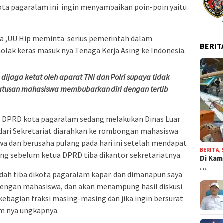
ta pagaralam ini ingin menyampaikan poin-poin yaitu
la ,UU Hip meminta serius pemerintah dalam
BERIT
lak keras masuk nya Tenaga Kerja Asing ke Indonesia.
dijaga ketat oleh aparat TNi dan Polri supaya tidak
 ratusan mahasiswa membubarkan diri dengan tertib
a DPRD kota pagaralam sedang melakukan Dinas Luar
 dari Sekretariat diarahkan ke rombongan mahasiswa
 dan berusaha pulang pada hari ini setelah mendapat
BERITA
,
ng sebelum ketua DPRD tiba dikantor sekretariatnya.
Di Kam
…
dah tiba dikota pagaralam kapan dan dimanapun saya
 dengan mahasiswa, dan akan menampung hasil diskusi
ebagian fraksi masing-masing dan jika ingin bersurat
m nya ungkapnya.