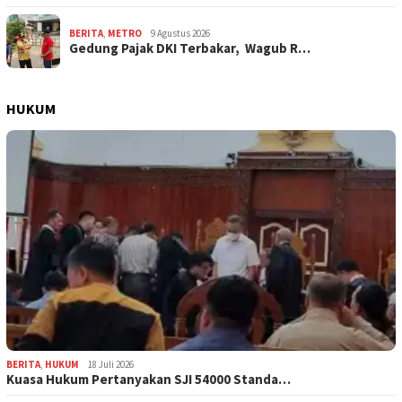
BERITA
,
METRO
9 Agustus 2026
Gedung Pajak DKI Terbakar, Wagub R…
HUKUM
BERITA
,
HUKUM
18 Juli 2026
Kuasa Hukum Pertanyakan SJI 54000 Standa…