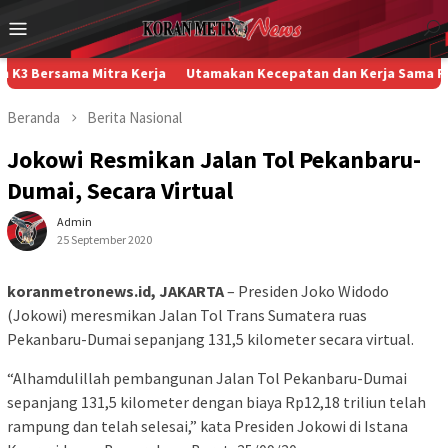
Loncat
Menu
ke
Mobile
konten
rsama Mitra Kerja
Utamakan Kecepatan dan Kerja Sama Filosofi S
Beranda
Berita
Nasional
Jokowi Resmikan Jalan Tol Pekanbaru-
Dumai, Secara Virtual
Admin
25 September 2020
koranmetronews.id, JAKARTA
– Presiden Joko Widodo
(Jokowi) meresmikan Jalan Tol Trans Sumatera ruas
Pekanbaru-Dumai sepanjang 131,5 kilometer secara virtual.
“Alhamdulillah pembangunan Jalan Tol Pekanbaru-Dumai
sepanjang 131,5 kilometer dengan biaya Rp12,18 triliun telah
rampung dan telah selesai,” kata Presiden Jokowi di Istana