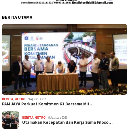
BERITA UTAMA
BERITA
,
METRO
9 Agustus 2026
PAM JAYA Perkuat Komitmen K3 Bersama Mit…
BERITA
,
METRO
9 Agustus 2026
Utamakan Kecepatan dan Kerja Sama Filoso…