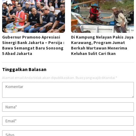
Gubernur Pramono Apresiasi
Di Kampung Nelayan Pakis Jaya
Sinergi Bank Jakarta – Persija :
Karawang, Program Jumat
Bawa Semangat Baru Sonsong
Berkah Wartawan Menerima
5 Abad Jakarta
Keluhan Sulit Cari Ikan
Tinggalkan Balasan
Alamat email Anda tidak akan dipublikasikan.
Ruas yang wajib ditandai
*