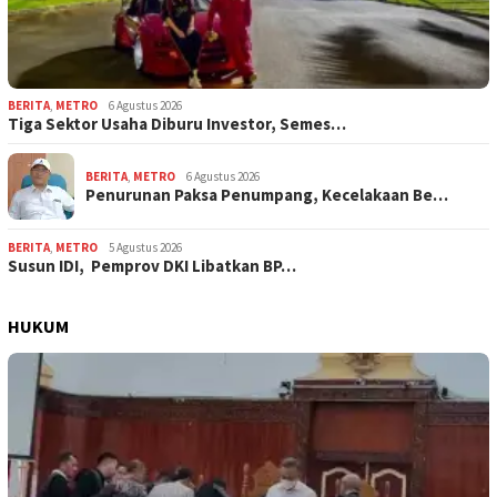
BERITA
,
METRO
6 Agustus 2026
Tiga Sektor Usaha Diburu Investor, Semes…
BERITA
,
METRO
6 Agustus 2026
Penurunan Paksa Penumpang, Kecelakaan Be…
BERITA
,
METRO
5 Agustus 2026
Susun IDI, Pemprov DKI Libatkan BP…
HUKUM