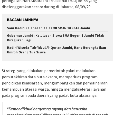
peringatan Hari Aksara Internasional (HAI) ke-55 yang
diselenggarakan secara daring di Jakarta, 08/09/20.
BACAAN LAINNYA
Sani Hadiri Pelepasan Kelas XII SMAN 10 Kota Jambi
Gubernur Jambi : Kelulusan Siswa SMA Negeri 1 Jambi Tidak
Diragukan Lagi
Hadiri Wisuda Tahfidzul Al-Qur’an Jambi, Haris Berangkatkan
Umroh Orang Tua Siswa
Strategi yang dilakukan pemerintah yakni melakukan
pemutakhiran data buta aksara, memperluas program
pendidikan keaksaraan, mengembangkan dan pemeliharaan
kemampuan literasi warga, hingga mengakselerasi layanan
pada program pada daerah yang padat buta aksaranya.
“Kemendikbud bergotong royong dan berusaha
menghadirkan pendidikan yang inklusif termasuk di tengah