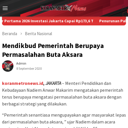
Loncat
Menu
ke
Mobile
konten
a 2026 Investasi Jakarta Capai Rp173,6 T
Penurunan Paksa Penump
Beranda
Berita
Nasional
Mendikbud Pemerintah Berupaya
Permasalahan Buta Aksara
Admin
8 September 2020
koranmetronews.id
,
JAKARTA
– Menteri Pendidikan dan
Kebudayaan Nadiem Anwar Makarim mengatakan pemerintah
terus berupaya mengatasi permasalahan buta aksara dengan
berbagai strategi yang dilakukan.
“Pemerintah senantiasa mengupayakan agar masyarakat lepas
dari permasalahan buta aksara, ” ujar Nadiem dalam acara