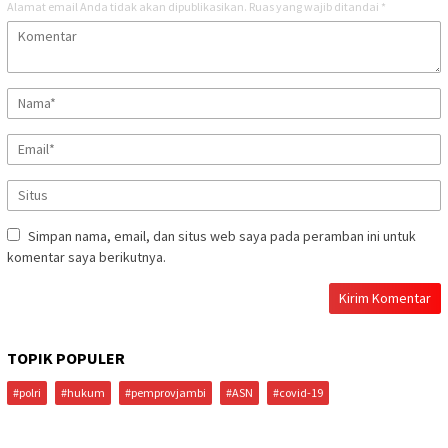
Alamat email Anda tidak akan dipublikasikan.
Ruas yang wajib ditandai
*
Simpan nama, email, dan situs web saya pada peramban ini untuk
komentar saya berikutnya.
TOPIK POPULER
#polri
#hukum
#pemprovjambi
#ASN
#covid-19