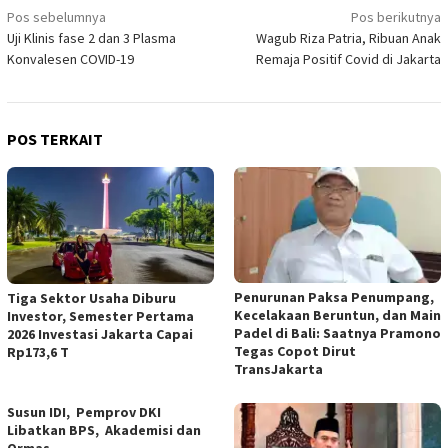
Navigasi
Pos sebelumnya
Pos berikutnya
Uji Klinis fase 2 dan 3 Plasma
Wagub Riza Patria, Ribuan Anak
pos
Konvalesen COVID-19
Remaja Positif Covid di Jakarta
POS TERKAIT
Penurunan Paksa Penumpang,
Tiga Sektor Usaha Diburu
Kecelakaan Beruntun, dan Main
Investor, Semester Pertama
Padel di Bali: Saatnya Pramono
2026 Investasi Jakarta Capai
Tegas Copot Dirut
Rp173,6 T
TransJakarta
Susun IDI, Pemprov DKI
Libatkan BPS, Akademisi dan
Ormas