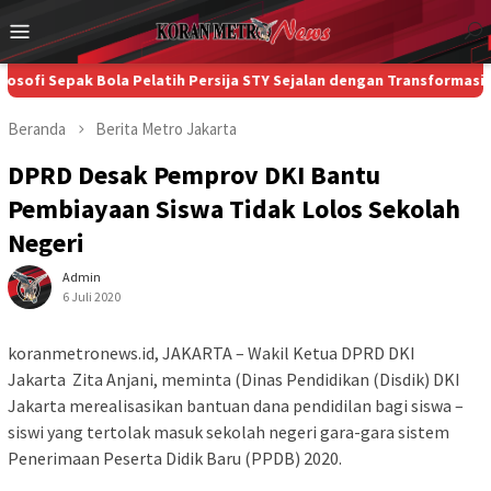
Loncat
Menu
ke
Mobile
konten
pak Bola Pelatih Persija STY Sejalan dengan Transformasi Bank Jak
Beranda
Berita
Metro
Jakarta
DPRD Desak Pemprov DKI Bantu
Pembiayaan Siswa Tidak Lolos Sekolah
Negeri
Admin
6 Juli 2020
koranmetronews.id, JAKARTA – Wakil Ketua DPRD DKI
Jakarta Zita Anjani, meminta (Dinas Pendidikan (Disdik) DKI
Jakarta merealisasikan bantuan dana pendidilan bagi siswa –
siswi yang tertolak masuk sekolah negeri gara-gara sistem
Penerimaan Peserta Didik Baru (PPDB) 2020.